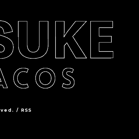
rved.
/
RSS