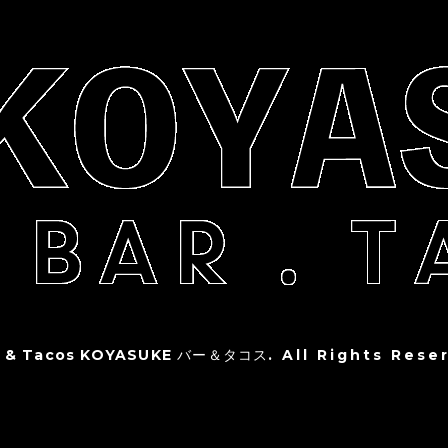
r & Tacos KOYASUKE バー＆タコス
. All Rights Rese