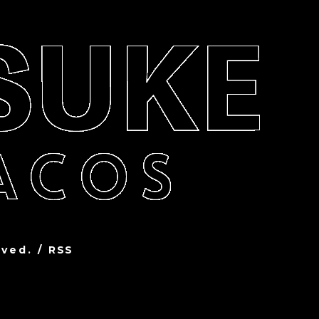
rved.
/
RSS