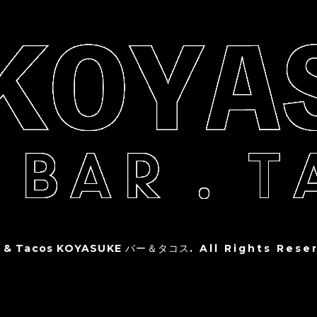
r & Tacos KOYASUKE バー＆タコス
. All Rights Rese