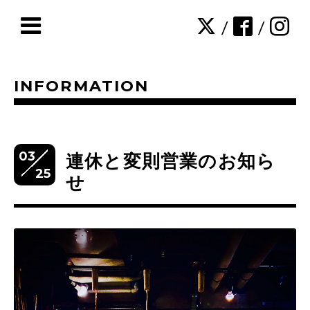
/
/
INFORMATION
03
連休と変則営業のお知ら
25
せ