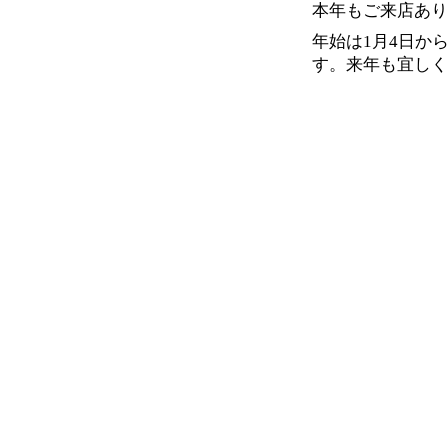
本年もご来店あり
年始は
月
日か
1
4
す。
来年も宜しく